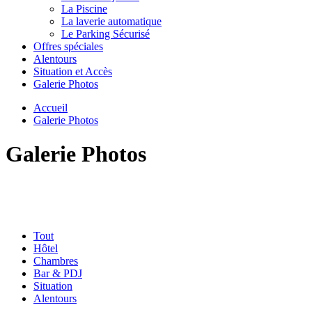
La Piscine
La laverie automatique
Le Parking Sécurisé
Offres spéciales
Alentours
Situation et Accès
Galerie Photos
Accueil
Galerie Photos
Galerie Photos
Tout
Hôtel
Chambres
Bar & PDJ
Situation
Alentours