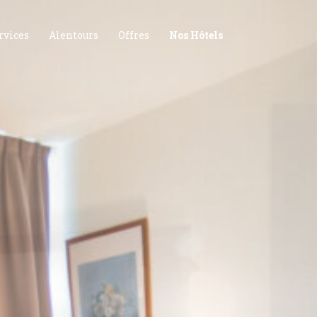
rvices
Alentours
Offres
Nos Hôtels