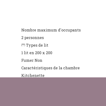
Nombre maximum d'occupants
2 personnes
Types de lit
1 lit en 200 x 200
Fumer
Non
Caractéristiques de la chambre
Kitchenette
Caractéristiques de la salle de bain
Salle d’eau et un wc privatif