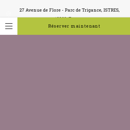
27 Avenue de Flore - Parc de Trigance, ISTRES,
13800, France
Réserver maintenant
Menu
Téléphone
04 42 11 89 95
reservation.istreshotel@gmail.co
Adresse électronique
reception.topmotel@orange.fr
TVA FR 30 414 937 391 - © Copyright TOP MOTEL 2026
TOP MOTEL - 2 étoiles - ISTRES